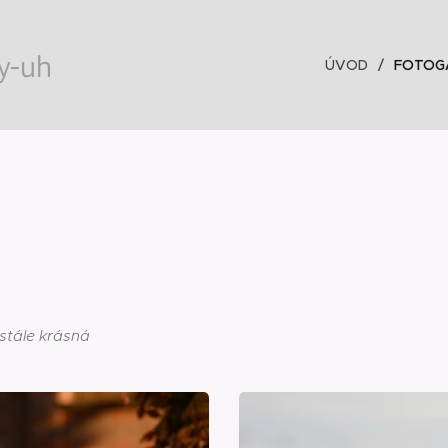
y-uh
ÚVOD
FOTOGA
stále krásná